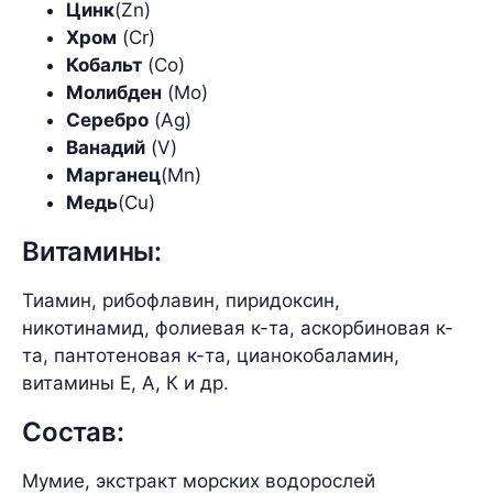
Цинк
(Zn)
Хром
(Cr)
Кобальт
(Co)
Молибден
(Mo)
Серебро
(Ag)
Ванадий
(V)
Марганец
(Mn)
Медь
(Cu)
Витамины:
Тиамин, рибофлавин, пиридоксин,
никотинамид, фолиевая к-та, аскорбиновая к-
та, пантотеновая к-та, цианокобаламин,
витамины Е, А, К и др.
Состав:
Мумие, экстракт морских водорослей