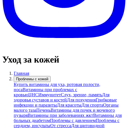
Уход за кожей
Главная
Проблемы с кожей
Купить витамины для уха, ротовая полости,
носа
Витамины при проблемах с
кровью
ЦНС
Иммунитет
Слух, зрение, память
Для
здоровья суставов и костей
Для похудения
Грибковые
инфекции и паразиты
Для красоты
Для спорта
Органы
малого таза
Печень
Витамины для почек и мочевого
пузыря
Витамины при заболеваниях жкт
Витамины для
больных диабетом
Проблемы с давлением
Проблемы с
сердцем, инсульты
От стресса
Для щитовидной