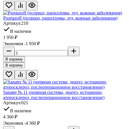
Psoriazoff (псориаз, папилломы, зуд, кожные заболевания)
Артикул:
210
В наличии
1 950
₽
Экономия -1 950
₽
В корзину
В корзину
Sanater № 11 (нервная система, диатез, истощение,
атеросклероз, послеоперационное восстановление)
Артикул:
021
В наличии
4 360
₽
Экономия -4 360
₽