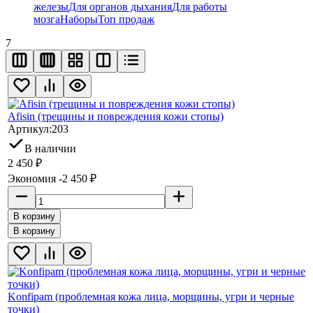
железы
Для органов дыхания
Для работы
мозга
Наборы
Топ продаж
7
Afisin (трещины и повреждения кожи стопы)
Артикул:
203
В наличии
2 450
₽
Экономия -2 450
₽
В корзину
В корзину
Konfipam (проблемная кожа лица, морщины, угри и черные
точки)