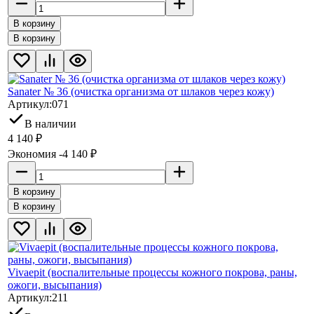
В корзину
В корзину
Sanater № 36 (очистка организма от шлаков через кожу)
Артикул:
071
В наличии
4 140
₽
Экономия -4 140
₽
В корзину
В корзину
Vivaepit (воспалительные процессы кожного покрова, раны,
ожоги, высыпания)
Артикул:
211