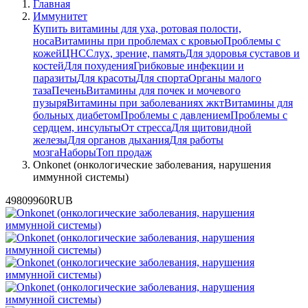
Главная
Иммунитет
Купить витамины для уха, ротовая полости,
носа
Витамины при проблемах с кровью
Проблемы с
кожей
ЦНС
Слух, зрение, память
Для здоровья суставов и
костей
Для похудения
Грибковые инфекции и
паразиты
Для красоты
Для спорта
Органы малого
таза
Печень
Витамины для почек и мочевого
пузыря
Витамины при заболеваниях жкт
Витамины для
больных диабетом
Проблемы с давлением
Проблемы с
сердцем, инсульты
От стресса
Для щитовидной
железы
Для органов дыхания
Для работы
мозга
Наборы
Топ продаж
Onkonet (онкологические заболевания, нарушения
иммунной системы)
4980
9960
RUB