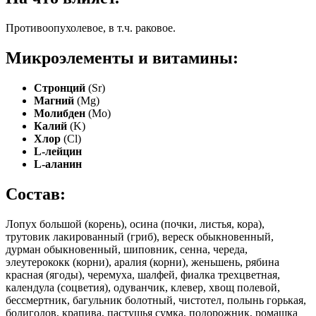
Противоопухолевое, в т.ч. раковое.
Микроэлементы и витамины:
Стронций
(Sr)
Магний
(Mg)
Молибден
(Mo)
Калий
(K)
Хлор
(Cl)
L-лейцин
L-аланин
Состав:
Лопух большой (корень), осина (почки, листья, кора),
трутовик лакированный (гриб), вереск обыкновенный,
дурман обыкновенный, шиповник, сенна, череда,
элеутерококк (корни), аралия (корни), женьшень, рябина
красная (ягоды), черемуха, шалфей, фиалка трехцветная,
календула (соцветия), одуванчик, клевер, хвощ полевой,
бессмертник, багульник болотный, чистотел, полынь горькая,
болиголов, крапива, пастушья сумка, подорожник, ромашка